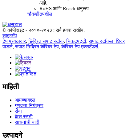
आहे.
RoHS आणि Reach अनुरूप
चौकशी
तपशील
© कॉपीराइट - २०१०-२०२३ : सर्व हक्क राखीव.
साइटमॅप
टेप पुरवठादार
,
छिद्रित सपाट स्टॉक
,
चिकटपट्टी
,
सपाट स्टॉकला छिद्र
पाडले
,
सपाट छिद्रित कॅरियर टेप
,
कॅरियर टेप एक्सटेंडर्स
,
माहिती
आमच्याबद्दल
गुणवत्ता नियंत्रण
सेवा
केस स्टडी
साधनांची यादी
उत्पादने