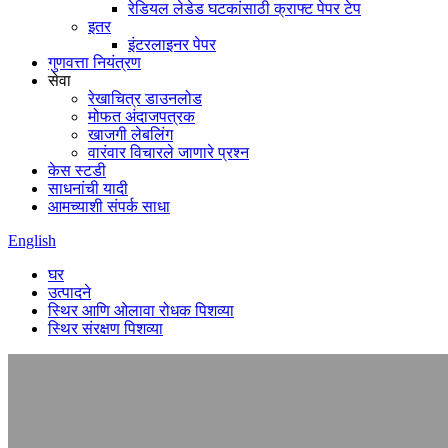
रेडियल लेडेड घटकांसाठी क्राफ्ट पेपर टेप
इतर
इंटरलाइनर पेपर
गुणवत्ता नियंत्रण
सेवा
रेखाचित्र डाउनलोड
मोफत अंदाजपत्रक
खाजगी लेबलिंग
वारंवार विचारले जाणारे प्रश्न
केस स्टडी
साधनांची यादी
आमच्याशी संपर्क साधा
English
घर
उत्पादने
स्थिर आणि ओलावा रोधक पिशव्या
स्थिर संरक्षण पिशव्या