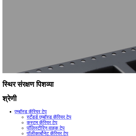
स्थिर संरक्षण पिशव्या
श्रेणी
एम्बॉस्ड कॅरियर टेप
स्टँडर्ड एम्बॉस्ड कॅरियर टेप
कस्टम कॅरियर टेप
पॉलिस्टीरिन वाहक टेप
पॉलीकार्बोनेट कॅरियर टेप