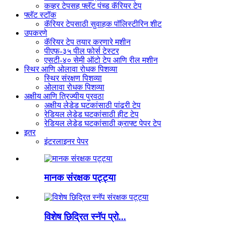
कव्हर टेपसह फ्लॅट पंच्ड कॅरियर टेप
फ्लॅट स्टॉक
कॅरियर टेपसाठी सुवाहक पॉलिस्टीरिन शीट
उपकरणे
कॅरियर टेप तयार करणारे मशीन
पीएफ-३५ पील फोर्स टेस्टर
एसटी-४० सेमी ऑटो टेप आणि रील मशीन
स्थिर आणि ओलावा रोधक पिशव्या
स्थिर संरक्षण पिशव्या
ओलावा रोधक पिशव्या
अक्षीय आणि त्रिज्यीय पुरवठा
अक्षीय लेडेड घटकांसाठी पांढरी टेप
रेडियल लेडेड घटकांसाठी हीट टेप
रेडियल लेडेड घटकांसाठी क्राफ्ट पेपर टेप
इतर
इंटरलाइनर पेपर
मानक संरक्षक पट्ट्या
विशेष छिद्रित स्नॅप प्रो...