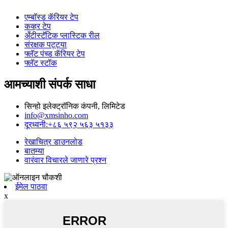
एम्बॉस्ड कॅरियर टेप
कव्हर टेप
अँटीस्टॅटिक प्लास्टिक रील
संरक्षक पट्ट्या
फ्लॅट पंच्ड कॅरियर टेप
फ्लॅट स्टॉक
आमच्याशी संपर्क साधा
सिन्हो इलेक्ट्रॉनिक कंपनी, लिमिटेड
info@xmsinho.com
दूरध्वनी:+८६ ५९२ ५६३ ५१३३
रेखाचित्र डाउनलोड
बातम्या
वारंवार विचारले जाणारे प्रश्न
ईमेल पाठवा
x