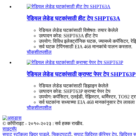
रेडियल लेडेड घटकांसाठी हीट टेप SHPT63A
रेडियल लेडेड घटकांसाठी विशेषतः तयार केलेले
उत्पादन कोड: SHPT63A हीट टेप
उपयोग: विविध इलेक्ट्रॉनिक घटक, ज्यामध्ये कपॅसिटर, र
सर्व घटक टेपिंगसाठी EIA 468 मानकांचे पालन करतात.
चौकशी
तपशील
रेडियल लेडेड घटकांसाठी क्राफ्ट पेपर टेप SHPT63P
रेडियल लेडेड घटकांसाठी डिझाइन केलेले
उत्पादन कोड: SHPT63P क्राफ्ट पेपर टेप
उपयोग: कपॅसिटर, एलईडी, रेझिस्टर, थर्मिस्टर, TO92 ट्
सर्व घटकांना सध्याच्या EIA 468 मानकांनुसार टेप लावला
चौकशी
तपशील
© कॉपीराइट - २०१०-२०२३ : सर्व हक्क राखीव.
साइटमॅप
सपाट स्टॉकला छिद्र पाडले
,
चिकटपट्टी
,
सपाट छिद्रित कॅरियर टेप
,
छिद्रित 