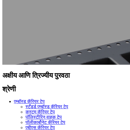
अक्षीय आणि त्रिज्यीय पुरवठा
श्रेणी
एम्बॉस्ड कॅरियर टेप
स्टँडर्ड एम्बॉस्ड कॅरियर टेप
कस्टम कॅरियर टेप
पॉलिस्टीरिन वाहक टेप
पॉलीकार्बोनेट कॅरियर टेप
एबीएस कॅरियर टेप