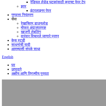
रेडियल लेडेड घटकांसाठी क्राफ्ट पेपर टेप
इतर
इंटरलाइनर पेपर
गुणवत्ता नियंत्रण
सेवा
रेखाचित्र डाउनलोड
मोफत अंदाजपत्रक
खाजगी लेबलिंग
वारंवार विचारले जाणारे प्रश्न
केस स्टडी
साधनांची यादी
आमच्याशी संपर्क साधा
English
घर
उत्पादने
अक्षीय आणि त्रिज्यीय पुरवठा