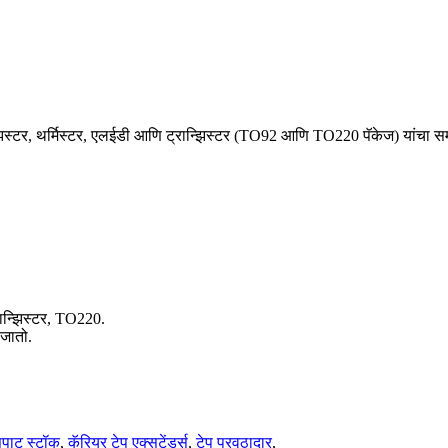
ेझिस्टर, थर्मिस्टर, एलईडी आणि ट्रान्झिस्टर (TO92 आणि TO220 पॅकेज) यांचा स
रान्झिस्टर, TO220.
 जातो.
सपाट स्टॉक
,
कॅरियर टेप एक्सटेंडर्स
,
टेप पुरवठादार
,