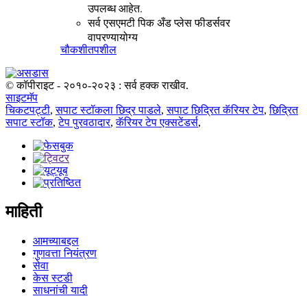
उपलब्ध आहेत.
सर्व एसएमटी पिक अँड प्लेस फीडर्सवर
वापरण्यायोग्य
चौकशी
तपशील
© कॉपीराइट - २०१०-२०२३ : सर्व हक्क राखीव.
साइटमॅप
चिकटपट्टी
,
सपाट स्टॉकला छिद्र पाडले
,
सपाट छिद्रित कॅरियर टेप
,
छिद्रित
सपाट स्टॉक
,
टेप पुरवठादार
,
कॅरियर टेप एक्सटेंडर्स
,
माहिती
आमच्याबद्दल
गुणवत्ता नियंत्रण
सेवा
केस स्टडी
साधनांची यादी