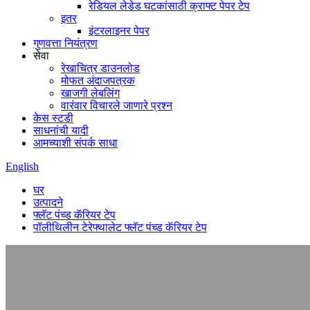
रेडियल लेडेड घटकांसाठी क्राफ्ट पेपर टेप
इतर
इंटरलाइनर पेपर
गुणवत्ता नियंत्रण
सेवा
रेखाचित्र डाउनलोड
मोफत अंदाजपत्रक
खाजगी लेबलिंग
वारंवार विचारले जाणारे प्रश्न
केस स्टडी
साधनांची यादी
आमच्याशी संपर्क साधा
English
घर
उत्पादने
फ्लॅट पंच्ड कॅरियर टेप
पॉलीथिलीन टेरेफ्थालेट फ्लॅट पंच्ड कॅरियर टेप