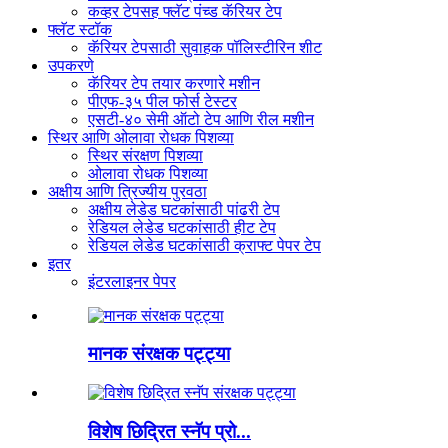
कव्हर टेपसह फ्लॅट पंच्ड कॅरियर टेप
फ्लॅट स्टॉक
कॅरियर टेपसाठी सुवाहक पॉलिस्टीरिन शीट
उपकरणे
कॅरियर टेप तयार करणारे मशीन
पीएफ-३५ पील फोर्स टेस्टर
एसटी-४० सेमी ऑटो टेप आणि रील मशीन
स्थिर आणि ओलावा रोधक पिशव्या
स्थिर संरक्षण पिशव्या
ओलावा रोधक पिशव्या
अक्षीय आणि त्रिज्यीय पुरवठा
अक्षीय लेडेड घटकांसाठी पांढरी टेप
रेडियल लेडेड घटकांसाठी हीट टेप
रेडियल लेडेड घटकांसाठी क्राफ्ट पेपर टेप
इतर
इंटरलाइनर पेपर
मानक संरक्षक पट्ट्या
विशेष छिद्रित स्नॅप प्रो...