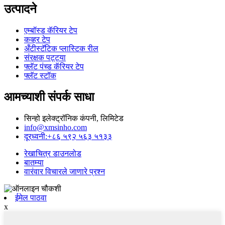
उत्पादने
एम्बॉस्ड कॅरियर टेप
कव्हर टेप
अँटीस्टॅटिक प्लास्टिक रील
संरक्षक पट्ट्या
फ्लॅट पंच्ड कॅरियर टेप
फ्लॅट स्टॉक
आमच्याशी संपर्क साधा
सिन्हो इलेक्ट्रॉनिक कंपनी, लिमिटेड
info@xmsinho.com
दूरध्वनी:+८६ ५९२ ५६३ ५१३३
रेखाचित्र डाउनलोड
बातम्या
वारंवार विचारले जाणारे प्रश्न
ईमेल पाठवा
x