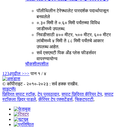
पॉलीथिलीन टेरेफ्थालेट पारदर्शक पदार्थापासून
बनवलेले
०.३० मिमी ते ०.६० मिमी पर्यंतच्या विविध
जाडीमध्ये उपलब्ध.
निवडीसाठी ४०० मीटर, ५०० मीटर, ६०० मीटर
लांबीमध्ये ४ मिमी ते ८८ मिमी पर्यंतचे आकार
उपलब्ध आहेत.
सर्व एसएमटी पिक अँड प्लेस फीडर्सवर
वापरण्यायोग्य
चौकशी
तपशील
1
2
3
4
पुढील >
>>
पान १ / ४
© कॉपीराइट - २०१०-२०२३ : सर्व हक्क राखीव.
साइटमॅप
छिद्रित सपाट स्टॉक
,
टेप पुरवठादार
,
सपाट छिद्रित कॅरियर टेप
,
सपाट
स्टॉकला छिद्र पाडले
,
कॅरियर टेप एक्सटेंडर्स
,
चिकटपट्टी
,