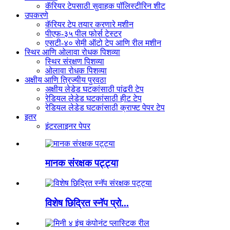
कॅरियर टेपसाठी सुवाहक पॉलिस्टीरिन शीट
उपकरणे
कॅरियर टेप तयार करणारे मशीन
पीएफ-३५ पील फोर्स टेस्टर
एसटी-४० सेमी ऑटो टेप आणि रील मशीन
स्थिर आणि ओलावा रोधक पिशव्या
स्थिर संरक्षण पिशव्या
ओलावा रोधक पिशव्या
अक्षीय आणि त्रिज्यीय पुरवठा
अक्षीय लेडेड घटकांसाठी पांढरी टेप
रेडियल लेडेड घटकांसाठी हीट टेप
रेडियल लेडेड घटकांसाठी क्राफ्ट पेपर टेप
इतर
इंटरलाइनर पेपर
मानक संरक्षक पट्ट्या
विशेष छिद्रित स्नॅप प्रो...