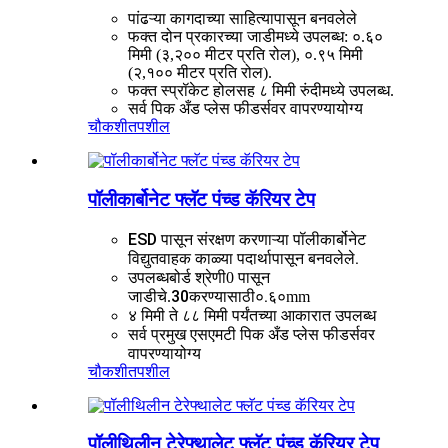
पांढऱ्या कागदाच्या साहित्यापासून बनवलेले
फक्त दोन प्रकारच्या जाडीमध्ये उपलब्ध: ०.६०
मिमी (३,२०० मीटर प्रति रोल), ०.९५ मिमी
(२,१०० मीटर प्रति रोल).
फक्त स्प्रॉकेट होलसह ८ मिमी रुंदीमध्ये उपलब्ध.
सर्व पिक अँड प्लेस फीडर्सवर वापरण्यायोग्य
चौकशी
तपशील
पॉलीकार्बोनेट फ्लॅट पंच्ड कॅरियर टेप
ESD पासून संरक्षण करणाऱ्या पॉलीकार्बोनेट
विद्युतवाहक काळ्या पदार्थापासून बनवलेले.
बोर्ड श्रेणी
उपलब्ध
0 पासून
30
०.६०
जाडीचे.
करण्यासाठी
mm
४ मिमी ते ८८ मिमी पर्यंतच्या आकारात उपलब्ध
सर्व प्रमुख एसएमटी पिक अँड प्लेस फीडर्सवर
वापरण्यायोग्य
चौकशी
तपशील
पॉलीथिलीन टेरेफ्थालेट फ्लॅट पंच्ड कॅरियर टेप