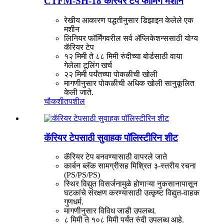
CTFM-SH-18 कॅरियर टेप फॉर्मिंग मशीन
रेखीय आकारण पद्धतीनुसार डिझाइन केलेले एक
मशीन
लिनियर फॉर्मिंगवरील सर्व ॲप्लिकेशन्ससाठी योग्य
कॅरियर टेप
१२ मिमी ते ८८ मिमी रुंदीच्या बोर्डसाठी वाया
गेलेला टूलिंग खर्च
२२ मिमी पर्यंतच्या पोकळीची खोली
मागणीनुसार पोकळीची अधिक खोली सानुकूलित
केली जाते.
चौकशी
तपशील
कॅरियर टेपसाठी सुवाहक पॉलिस्टीरिन शीट
कॅरियर टेप बनवण्यासाठी वापरले जाते
कार्बन ब्लॅक सामग्रीसह मिश्रित ३-स्तरीय रचना
(PS/PS/PS)
स्थिर विद्युत विसर्जनामुळे होणाऱ्या नुकसानापासून
घटकांचे संरक्षण करण्यासाठी उत्कृष्ट विद्युत-वाहक
गुणधर्म.
मागणीनुसार विविध जाडी उपलब्ध.
८ मिमी ते १०८ मिमी पर्यंत रुंदी उपलब्ध आहे.