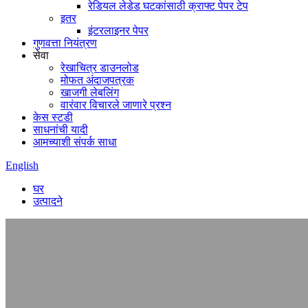
रेडियल लेडेड घटकांसाठी क्राफ्ट पेपर टेप
इतर
इंटरलाइनर पेपर
गुणवत्ता नियंत्रण
सेवा
रेखाचित्र डाउनलोड
मोफत अंदाजपत्रक
खाजगी लेबलिंग
वारंवार विचारले जाणारे प्रश्न
केस स्टडी
साधनांची यादी
आमच्याशी संपर्क साधा
English
घर
उत्पादने