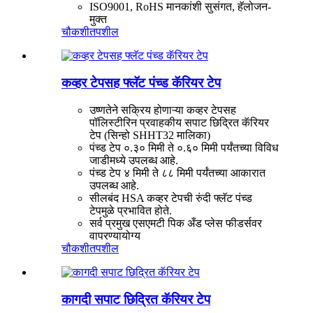
ISO9001, RoHS मानकांशी सुसंगत, हॅलोजन-
मुक्त
चौकशी
तपशील
कव्हर टेपसह फ्लॅट पंच्ड कॅरियर टेप
उष्णतेने सक्रिय होणाऱ्या कव्हर टेपसह
पॉलिस्टीरिन प्रवाहकीय सपाट छिद्रित कॅरियर
टेप (सिन्हो SHHT32 मालिका)
पंच्ड टेप ०.३० मिमी ते ०.६० मिमी पर्यंतच्या विविध
जाडीमध्ये उपलब्ध आहे.
पंच्ड टेप ४ मिमी ते ८८ मिमी पर्यंतच्या आकारात
उपलब्ध आहे.
सीलबंद HSA कव्हर टेपची रुंदी फ्लॅट पंच्ड
टेपमुळे प्रभावित होते.
सर्व प्रमुख एसएमटी पिक अँड प्लेस फीडर्सवर
वापरण्यायोग्य
चौकशी
तपशील
कागदी सपाट छिद्रित कॅरियर टेप