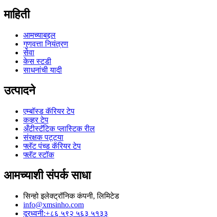
माहिती
आमच्याबद्दल
गुणवत्ता नियंत्रण
सेवा
केस स्टडी
साधनांची यादी
उत्पादने
एम्बॉस्ड कॅरियर टेप
कव्हर टेप
अँटीस्टॅटिक प्लास्टिक रील
संरक्षक पट्ट्या
फ्लॅट पंच्ड कॅरियर टेप
फ्लॅट स्टॉक
आमच्याशी संपर्क साधा
सिन्हो इलेक्ट्रॉनिक कंपनी, लिमिटेड
info@xmsinho.com
दूरध्वनी:+८६ ५९२ ५६३ ५१३३