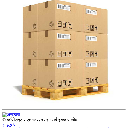
© कॉपीराइट - २०१०-२०२३ : सर्व हक्क राखीव.
साइटमॅप