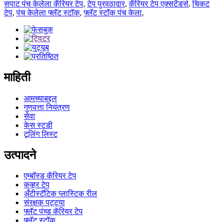
सपाट पंच केलेला कॅरियर टेप
,
टेप पुरवठादार
,
कॅरियर टेप एक्सटेंडर्स
,
चिकट
टेप
,
पंच केलेला फ्लॅट स्टॉक
,
फ्लॅट स्टॉक पंच केला
,
माहिती
आमच्याबद्दल
गुणवत्ता नियंत्रण
सेवा
केस स्टडी
टूलिंग लिस्ट
उत्पादने
एम्बॉस्ड कॅरियर टेप
कव्हर टेप
अँटीस्टॅटिक प्लास्टिक रील
संरक्षक पट्ट्या
फ्लॅट पंच्ड कॅरियर टेप
फ्लॅट स्टॉक