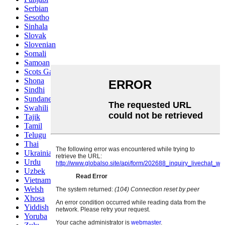
Serbian
Sesotho
Sinhala
Slovak
Slovenian
Somali
Samoan
Scots Gaelic
Shona
Sindhi
Sundanese
Swahili
Tajik
Tamil
Telugu
Thai
Ukrainian
Urdu
Uzbek
Vietnamese
Welsh
Xhosa
Yiddish
Yoruba