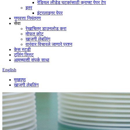
रेडियल लीडेड घटकांसाठी क्राफ्ट पेपर टेप
इतर
इंटरलाइनर पेपर
गुणवत्ता नियंत्रण
सेवा
रेखाचित्र डाउनलोड करा
मोफत कोट
खाजगी लेबलिंग
वारंवार विचारले जाणारे प्रश्न
केस स्टडी
टूलिंग लिस्ट
आमच्याशी संपर्क साधा
English
मुखपृष्ठ
खाजगी लेबलिंग