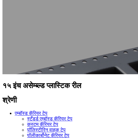
१५ इंच असेम्ब्ल्ड प्लास्टिक रील
श्रेणी
एम्बॉस्ड कॅरियर टेप
स्टँडर्ड एम्बॉस्ड कॅरियर टेप
कस्टम कॅरियर टेप
पॉलिस्टीरिन वाहक टेप
पॉलीकार्बोनेट कॅरियर टेप