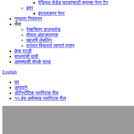
रेडियल लेडेड घटकांसाठी क्राफ्ट पेपर टेप
इतर
इंटरलाइनर पेपर
गुणवत्ता नियंत्रण
सेवा
रेखाचित्र डाउनलोड
मोफत अंदाजपत्रक
खाजगी लेबलिंग
वारंवार विचारले जाणारे प्रश्न
केस स्टडी
साधनांची यादी
आमच्याशी संपर्क साधा
English
घर
उत्पादने
अँटीस्टॅटिक प्लास्टिक रील
१५ इंच असेम्ब्ल्ड प्लास्टिक रील