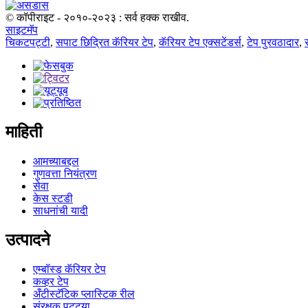
© कॉपीराइट - २०१०-२०२३ : सर्व हक्क राखीव.
साइटमॅप
चिकटपट्टी
,
सपाट छिद्रित कॅरियर टेप
,
कॅरियर टेप एक्सटेंडर्स
,
टेप पुरवठादार
,
माहिती
आमच्याबद्दल
गुणवत्ता नियंत्रण
सेवा
केस स्टडी
साधनांची यादी
उत्पादने
एम्बॉस्ड कॅरियर टेप
कव्हर टेप
अँटीस्टॅटिक प्लास्टिक रील
संरक्षक पट्ट्या