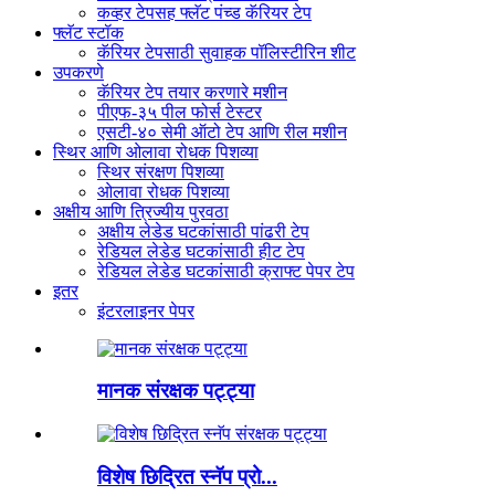
कव्हर टेपसह फ्लॅट पंच्ड कॅरियर टेप
फ्लॅट स्टॉक
कॅरियर टेपसाठी सुवाहक पॉलिस्टीरिन शीट
उपकरणे
कॅरियर टेप तयार करणारे मशीन
पीएफ-३५ पील फोर्स टेस्टर
एसटी-४० सेमी ऑटो टेप आणि रील मशीन
स्थिर आणि ओलावा रोधक पिशव्या
स्थिर संरक्षण पिशव्या
ओलावा रोधक पिशव्या
अक्षीय आणि त्रिज्यीय पुरवठा
अक्षीय लेडेड घटकांसाठी पांढरी टेप
रेडियल लेडेड घटकांसाठी हीट टेप
रेडियल लेडेड घटकांसाठी क्राफ्ट पेपर टेप
इतर
इंटरलाइनर पेपर
मानक संरक्षक पट्ट्या
विशेष छिद्रित स्नॅप प्रो...