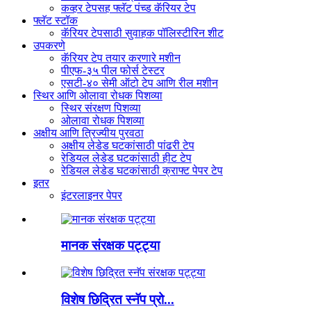
कव्हर टेपसह फ्लॅट पंच्ड कॅरियर टेप
फ्लॅट स्टॉक
कॅरियर टेपसाठी सुवाहक पॉलिस्टीरिन शीट
उपकरणे
कॅरियर टेप तयार करणारे मशीन
पीएफ-३५ पील फोर्स टेस्टर
एसटी-४० सेमी ऑटो टेप आणि रील मशीन
स्थिर आणि ओलावा रोधक पिशव्या
स्थिर संरक्षण पिशव्या
ओलावा रोधक पिशव्या
अक्षीय आणि त्रिज्यीय पुरवठा
अक्षीय लेडेड घटकांसाठी पांढरी टेप
रेडियल लेडेड घटकांसाठी हीट टेप
रेडियल लेडेड घटकांसाठी क्राफ्ट पेपर टेप
इतर
इंटरलाइनर पेपर
मानक संरक्षक पट्ट्या
विशेष छिद्रित स्नॅप प्रो...