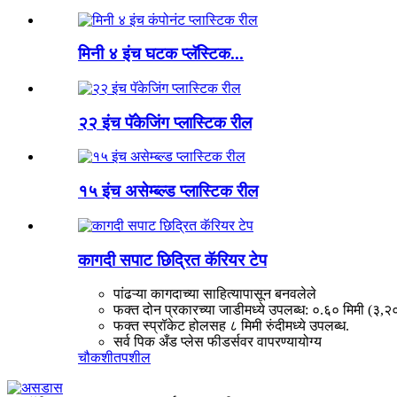
मिनी ४ इंच घटक प्लॅस्टिक...
२२ इंच पॅकेजिंग प्लास्टिक रील
१५ इंच असेम्ब्ल्ड प्लास्टिक रील
कागदी सपाट छिद्रित कॅरियर टेप
पांढऱ्या कागदाच्या साहित्यापासून बनवलेले
फक्त दोन प्रकारच्या जाडीमध्ये उपलब्ध: ०.६० मिमी (३,२
फक्त स्प्रॉकेट होलसह ८ मिमी रुंदीमध्ये उपलब्ध.
सर्व पिक अँड प्लेस फीडर्सवर वापरण्यायोग्य
चौकशी
तपशील