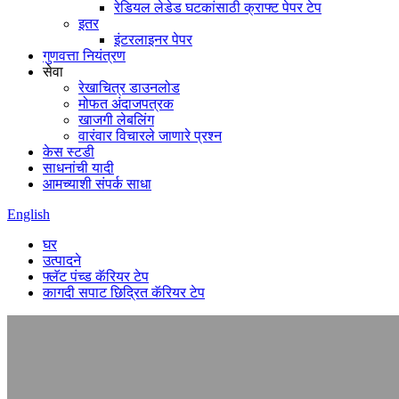
रेडियल लेडेड घटकांसाठी क्राफ्ट पेपर टेप
इतर
इंटरलाइनर पेपर
गुणवत्ता नियंत्रण
सेवा
रेखाचित्र डाउनलोड
मोफत अंदाजपत्रक
खाजगी लेबलिंग
वारंवार विचारले जाणारे प्रश्न
केस स्टडी
साधनांची यादी
आमच्याशी संपर्क साधा
English
घर
उत्पादने
फ्लॅट पंच्ड कॅरियर टेप
कागदी सपाट छिद्रित कॅरियर टेप