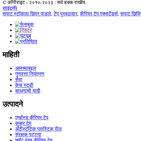
© कॉपीराइट - २०१०-२०२३ : सर्व हक्क राखीव.
साइटमॅप
सपाट स्टॉकला छिद्र पाडले
,
टेप पुरवठादार
,
कॅरियर टेप एक्सटेंडर्स
,
सपाट छिद्र
माहिती
आमच्याबद्दल
गुणवत्ता नियंत्रण
सेवा
केस स्टडी
साधनांची यादी
उत्पादने
एम्बॉस्ड कॅरियर टेप
कव्हर टेप
अँटीस्टॅटिक प्लास्टिक रील
संरक्षक पट्ट्या
फ्लॅट पंच्ड कॅरियर टेप