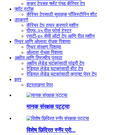
कव्हर टेपसह फ्लॅट पंच्ड कॅरियर टेप
फ्लॅट स्टॉक
कॅरियर टेपसाठी सुवाहक पॉलिस्टीरिन शीट
उपकरणे
कॅरियर टेप तयार करणारे मशीन
पीएफ-३५ पील फोर्स टेस्टर
एसटी-४० सेमी ऑटो टेप आणि रील मशीन
स्थिर आणि ओलावा रोधक पिशव्या
स्थिर संरक्षण पिशव्या
ओलावा रोधक पिशव्या
अक्षीय आणि त्रिज्यीय पुरवठा
अक्षीय लेडेड घटकांसाठी पांढरी टेप
रेडियल लेडेड घटकांसाठी हीट टेप
रेडियल लेडेड घटकांसाठी क्राफ्ट पेपर टेप
इतर
इंटरलाइनर पेपर
मानक संरक्षक पट्ट्या
विशेष छिद्रित स्नॅप प्रो...