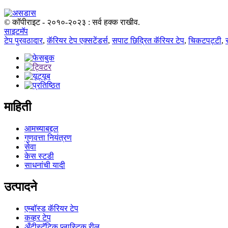
© कॉपीराइट - २०१०-२०२३ : सर्व हक्क राखीव.
साइटमॅप
टेप पुरवठादार
,
कॅरियर टेप एक्सटेंडर्स
,
सपाट छिद्रित कॅरियर टेप
,
चिकटपट्टी
,
माहिती
आमच्याबद्दल
गुणवत्ता नियंत्रण
सेवा
केस स्टडी
साधनांची यादी
उत्पादने
एम्बॉस्ड कॅरियर टेप
कव्हर टेप
अँटीस्टॅटिक प्लास्टिक रील