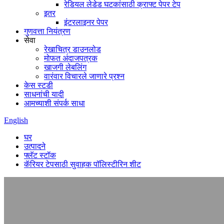
रेडियल लेडेड घटकांसाठी क्राफ्ट पेपर टेप
इतर
इंटरलाइनर पेपर
गुणवत्ता नियंत्रण
सेवा
रेखाचित्र डाउनलोड
मोफत अंदाजपत्रक
खाजगी लेबलिंग
वारंवार विचारले जाणारे प्रश्न
केस स्टडी
साधनांची यादी
आमच्याशी संपर्क साधा
English
घर
उत्पादने
फ्लॅट स्टॉक
कॅरियर टेपसाठी सुवाहक पॉलिस्टीरिन शीट