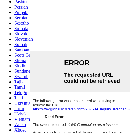
Pashto
Persian
Punjabi
Serbian
Sesotho
Sinhala
Slovak
Slovenian
Somali
Samoan
Scots Gaelic
Shona
Sindhi
Sundanese
Swahili
Tajik
Tamil
Telugu
Thai
Ukrainian
Urdu
Uzbek
Vietnamese
Welsh
Xhosa