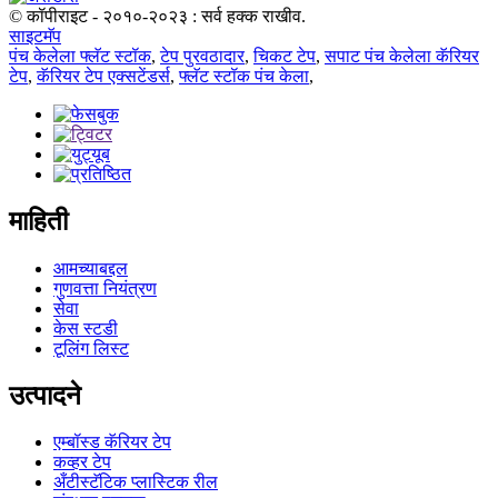
© कॉपीराइट - २०१०-२०२३ : सर्व हक्क राखीव.
साइटमॅप
पंच केलेला फ्लॅट स्टॉक
,
टेप पुरवठादार
,
चिकट टेप
,
सपाट पंच केलेला कॅरियर
टेप
,
कॅरियर टेप एक्सटेंडर्स
,
फ्लॅट स्टॉक पंच केला
,
माहिती
आमच्याबद्दल
गुणवत्ता नियंत्रण
सेवा
केस स्टडी
टूलिंग लिस्ट
उत्पादने
एम्बॉस्ड कॅरियर टेप
कव्हर टेप
अँटीस्टॅटिक प्लास्टिक रील