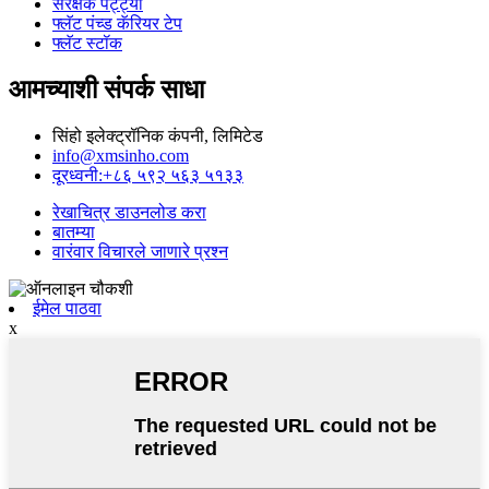
संरक्षक पट्ट्या
फ्लॅट पंच्ड कॅरियर टेप
फ्लॅट स्टॉक
आमच्याशी संपर्क साधा
सिंहो इलेक्ट्रॉनिक कंपनी, लिमिटेड
info@xmsinho.com
दूरध्वनी:+८६ ५९२ ५६३ ५१३३
रेखाचित्र डाउनलोड करा
बातम्या
वारंवार विचारले जाणारे प्रश्न
ईमेल पाठवा
x