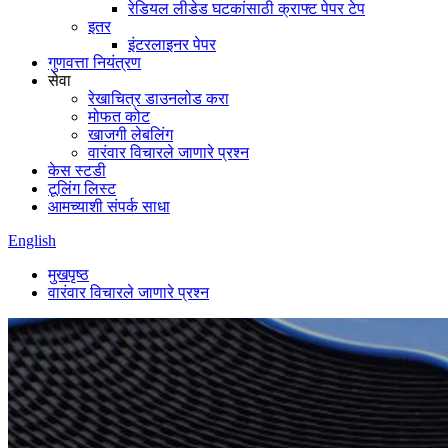
रेडियल लीडेड घटकांसाठी क्राफ्ट पेपर टेप
इतर
इंटरलाइनर पेपर
गुणवत्ता नियंत्रण
सेवा
रेखाचित्र डाउनलोड करा
मोफत कोट
खाजगी लेबलिंग
वारंवार विचारले जाणारे प्रश्न
केस स्टडी
टूलिंग लिस्ट
आमच्याशी संपर्क साधा
English
मुखपृष्ठ
वारंवार विचारले जाणारे प्रश्न