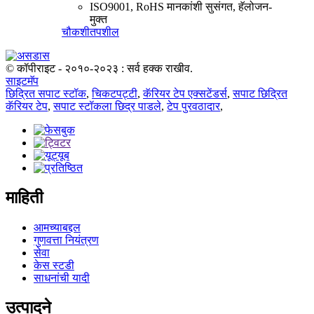
ISO9001, RoHS मानकांशी सुसंगत, हॅलोजन-
मुक्त
चौकशी
तपशील
© कॉपीराइट - २०१०-२०२३ : सर्व हक्क राखीव.
साइटमॅप
छिद्रित सपाट स्टॉक
,
चिकटपट्टी
,
कॅरियर टेप एक्सटेंडर्स
,
सपाट छिद्रित
कॅरियर टेप
,
सपाट स्टॉकला छिद्र पाडले
,
टेप पुरवठादार
,
माहिती
आमच्याबद्दल
गुणवत्ता नियंत्रण
सेवा
केस स्टडी
साधनांची यादी
उत्पादने