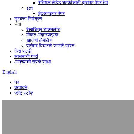
रेडियल लेडेड घटकांसाठी क्राफ्ट पेपर टेप
इतर
इंटरलाइनर पेपर
गुणवत्ता नियंत्रण
सेवा
रेखाचित्र डाउनलोड
मोफत अंदाजपत्रक
खाजगी लेबलिंग
वारंवार विचारले जाणारे प्रश्न
केस स्टडी
साधनांची यादी
आमच्याशी संपर्क साधा
English
घर
उत्पादने
फ्लॅट स्टॉक