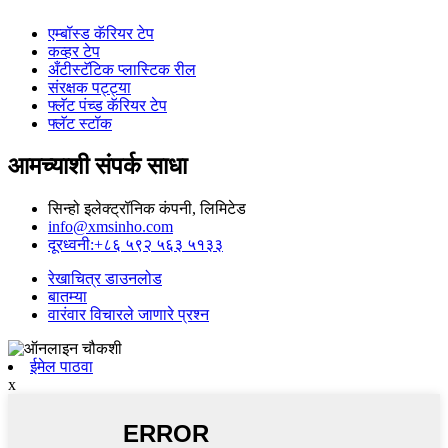
एम्बॉस्ड कॅरियर टेप
कव्हर टेप
अँटीस्टॅटिक प्लास्टिक रील
संरक्षक पट्ट्या
फ्लॅट पंच्ड कॅरियर टेप
फ्लॅट स्टॉक
आमच्याशी संपर्क साधा
सिन्हो इलेक्ट्रॉनिक कंपनी, लिमिटेड
info@xmsinho.com
दूरध्वनी:+८६ ५९२ ५६३ ५१३३
रेखाचित्र डाउनलोड
बातम्या
वारंवार विचारले जाणारे प्रश्न
ईमेल पाठवा
x