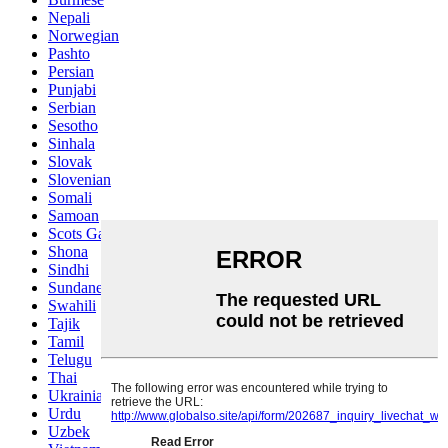
Nepali
Norwegian
Pashto
Persian
Punjabi
Serbian
Sesotho
Sinhala
Slovak
Slovenian
Somali
Samoan
Scots Gaelic
Shona
Sindhi
Sundanese
Swahili
Tajik
Tamil
Telugu
Thai
Ukrainian
Urdu
Uzbek