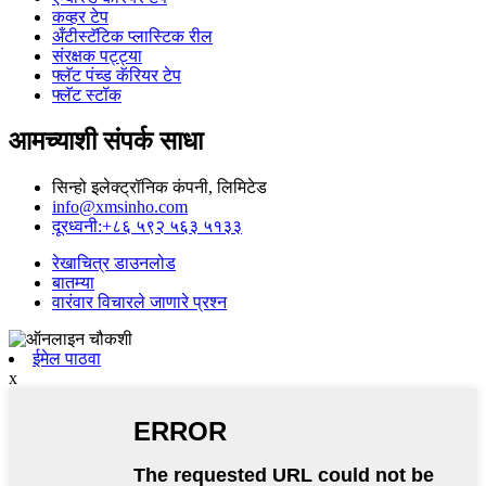
कव्हर टेप
अँटीस्टॅटिक प्लास्टिक रील
संरक्षक पट्ट्या
फ्लॅट पंच्ड कॅरियर टेप
फ्लॅट स्टॉक
आमच्याशी संपर्क साधा
सिन्हो इलेक्ट्रॉनिक कंपनी, लिमिटेड
info@xmsinho.com
दूरध्वनी:+८६ ५९२ ५६३ ५१३३
रेखाचित्र डाउनलोड
बातम्या
वारंवार विचारले जाणारे प्रश्न
ईमेल पाठवा
x