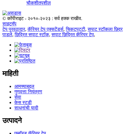
चौकशी
तपशील
© कॉपीराइट - २०१०-२०२३ : सर्व हक्क राखीव.
साइटमॅप
टेप पुरवठादार
,
कॅरियर टेप एक्सटेंडर्स
,
चिकटपट्टी
,
सपाट स्टॉकला छिद्र
पाडले
,
छिद्रित सपाट स्टॉक
,
सपाट छिद्रित कॅरियर टेप
,
माहिती
आमच्याबद्दल
गुणवत्ता नियंत्रण
सेवा
केस स्टडी
साधनांची यादी
उत्पादने
एम्बॉस्ड कॅरियर टेप