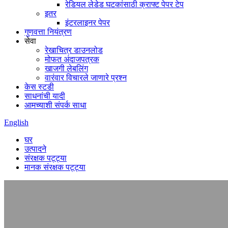
रेडियल लेडेड घटकांसाठी क्राफ्ट पेपर टेप
इतर
इंटरलाइनर पेपर
गुणवत्ता नियंत्रण
सेवा
रेखाचित्र डाउनलोड
मोफत अंदाजपत्रक
खाजगी लेबलिंग
वारंवार विचारले जाणारे प्रश्न
केस स्टडी
साधनांची यादी
आमच्याशी संपर्क साधा
English
घर
उत्पादने
संरक्षक पट्ट्या
मानक संरक्षक पट्ट्या