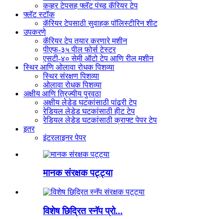
कव्हर टेपसह फ्लॅट पंच्ड कॅरियर टेप
फ्लॅट स्टॉक
कॅरियर टेपसाठी सुवाहक पॉलिस्टीरिन शीट
उपकरणे
कॅरियर टेप तयार करणारे मशीन
पीएफ-३५ पील फोर्स टेस्टर
एसटी-४० सेमी ऑटो टेप आणि रील मशीन
स्थिर आणि ओलावा रोधक पिशव्या
स्थिर संरक्षण पिशव्या
ओलावा रोधक पिशव्या
अक्षीय आणि त्रिज्यीय पुरवठा
अक्षीय लेडेड घटकांसाठी पांढरी टेप
रेडियल लेडेड घटकांसाठी हीट टेप
रेडियल लेडेड घटकांसाठी क्राफ्ट पेपर टेप
इतर
इंटरलाइनर पेपर
मानक संरक्षक पट्ट्या
विशेष छिद्रित स्नॅप प्रो...