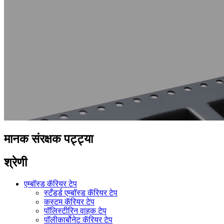
मानक संरक्षक पट्ट्या
श्रेणी
एम्बॉस्ड कॅरियर टेप
स्टँडर्ड एम्बॉस्ड कॅरियर टेप
कस्टम कॅरियर टेप
पॉलिस्टीरिन वाहक टेप
पॉलीकार्बोनेट कॅरियर टेप