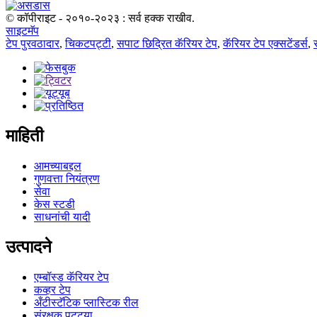
© कॉपीराइट - २०१०-२०२३ : सर्व हक्क राखीव.
साइटमॅप
टेप पुरवठादार
,
चिकटपट्टी
,
सपाट छिद्रित कॅरियर टेप
,
कॅरियर टेप एक्सटेंडर्स
,
माहिती
आमच्याबद्दल
गुणवत्ता नियंत्रण
सेवा
केस स्टडी
साधनांची यादी
उत्पादने
एम्बॉस्ड कॅरियर टेप
कव्हर टेप
अँटीस्टॅटिक प्लास्टिक रील
संरक्षक पट्ट्या