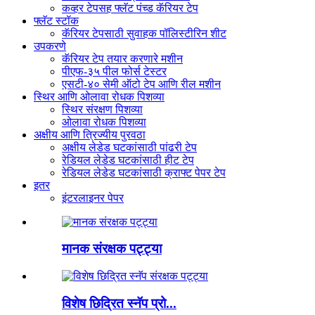
कव्हर टेपसह फ्लॅट पंच्ड कॅरियर टेप
फ्लॅट स्टॉक
कॅरियर टेपसाठी सुवाहक पॉलिस्टीरिन शीट
उपकरणे
कॅरियर टेप तयार करणारे मशीन
पीएफ-३५ पील फोर्स टेस्टर
एसटी-४० सेमी ऑटो टेप आणि रील मशीन
स्थिर आणि ओलावा रोधक पिशव्या
स्थिर संरक्षण पिशव्या
ओलावा रोधक पिशव्या
अक्षीय आणि त्रिज्यीय पुरवठा
अक्षीय लेडेड घटकांसाठी पांढरी टेप
रेडियल लेडेड घटकांसाठी हीट टेप
रेडियल लेडेड घटकांसाठी क्राफ्ट पेपर टेप
इतर
इंटरलाइनर पेपर
मानक संरक्षक पट्ट्या
विशेष छिद्रित स्नॅप प्रो...