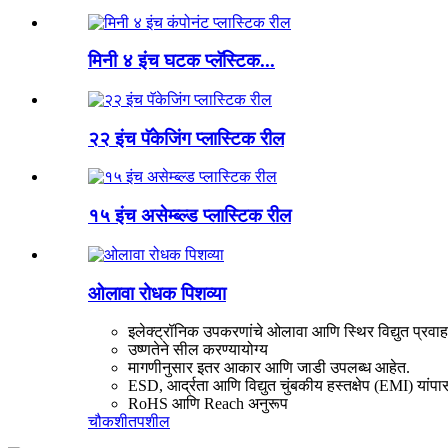
मिनी ४ इंच घटक प्लॅस्टिक...
२२ इंच पॅकेजिंग प्लास्टिक रील
१५ इंच असेम्ब्ल्ड प्लास्टिक रील
ओलावा रोधक पिशव्या
इलेक्ट्रॉनिक उपकरणांचे ओलावा आणि स्थिर विद्युत प्रवाहा
उष्णतेने सील करण्यायोग्य
मागणीनुसार इतर आकार आणि जाडी उपलब्ध आहेत.
ESD, आर्द्रता आणि विद्युत चुंबकीय हस्तक्षेप (EMI) यांपासून
RoHS आणि Reach अनुरूप
चौकशी
तपशील