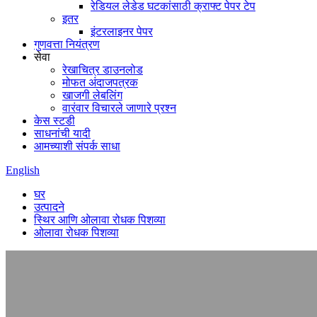
रेडियल लेडेड घटकांसाठी क्राफ्ट पेपर टेप
इतर
इंटरलाइनर पेपर
गुणवत्ता नियंत्रण
सेवा
रेखाचित्र डाउनलोड
मोफत अंदाजपत्रक
खाजगी लेबलिंग
वारंवार विचारले जाणारे प्रश्न
केस स्टडी
साधनांची यादी
आमच्याशी संपर्क साधा
English
घर
उत्पादने
स्थिर आणि ओलावा रोधक पिशव्या
ओलावा रोधक पिशव्या