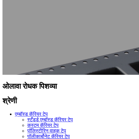
ओलावा रोधक पिशव्या
श्रेणी
एम्बॉस्ड कॅरियर टेप
स्टँडर्ड एम्बॉस्ड कॅरियर टेप
कस्टम कॅरियर टेप
पॉलिस्टीरिन वाहक टेप
पॉलीकार्बोनेट कॅरियर टेप