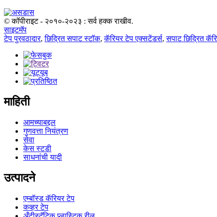
© कॉपीराइट - २०१०-२०२३ : सर्व हक्क राखीव.
साइटमॅप
टेप पुरवठादार
,
छिद्रित सपाट स्टॉक
,
कॅरियर टेप एक्सटेंडर्स
,
सपाट छिद्रित कॅरि
माहिती
आमच्याबद्दल
गुणवत्ता नियंत्रण
सेवा
केस स्टडी
साधनांची यादी
उत्पादने
एम्बॉस्ड कॅरियर टेप
कव्हर टेप
अँटीस्टॅटिक प्लास्टिक रील