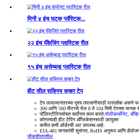
मिनी ४ इंच घटक प्लॅस्टिक...
२२ इंच पॅकेजिंग प्लास्टिक रील
१५ इंच असेम्ब्ल्ड प्लास्टिक रील
हीट सील सक्रिय कव्हर टेप
टेप लावल्यानंतरच्या दृश्य तपासणीसाठी पारदर्शक असणे फ
300 आणि 500 ​​मीटरचे रोल 8 ते 104 मिमी टेपच्या मानक रु
पॉलिस्टीरिनसोबत सर्वोत्तम काम करते.
पॉलीकार्बोनेट, ॲक्
कोणत्याही हीट टेपिंग ॲप्लिकेशनसाठी उपयुक्त
कमीत कमी ऑर्डरची अट उपलब्ध आहे.
EIA-481 मानकांशी सुसंगत, RoHS अनुरूप आणि हॅलोजन
चौकशी
तपशील