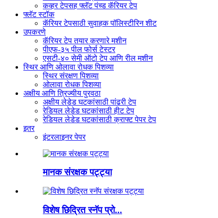
कव्हर टेपसह फ्लॅट पंच्ड कॅरियर टेप
फ्लॅट स्टॉक
कॅरियर टेपसाठी सुवाहक पॉलिस्टीरिन शीट
उपकरणे
कॅरियर टेप तयार करणारे मशीन
पीएफ-३५ पील फोर्स टेस्टर
एसटी-४० सेमी ऑटो टेप आणि रील मशीन
स्थिर आणि ओलावा रोधक पिशव्या
स्थिर संरक्षण पिशव्या
ओलावा रोधक पिशव्या
अक्षीय आणि त्रिज्यीय पुरवठा
अक्षीय लेडेड घटकांसाठी पांढरी टेप
रेडियल लेडेड घटकांसाठी हीट टेप
रेडियल लेडेड घटकांसाठी क्राफ्ट पेपर टेप
इतर
इंटरलाइनर पेपर
मानक संरक्षक पट्ट्या
विशेष छिद्रित स्नॅप प्रो...