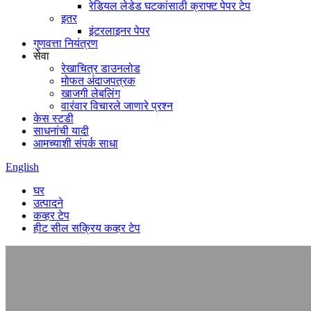
रेडियल लेडेड घटकांसाठी क्राफ्ट पेपर टेप
इतर
इंटरलाइनर पेपर
गुणवत्ता नियंत्रण
सेवा
रेखाचित्र डाउनलोड
मोफत अंदाजपत्रक
खाजगी लेबलिंग
वारंवार विचारले जाणारे प्रश्न
केस स्टडी
साधनांची यादी
आमच्याशी संपर्क साधा
English
घर
उत्पादने
कव्हर टेप
हीट सील सक्रिय कव्हर टेप