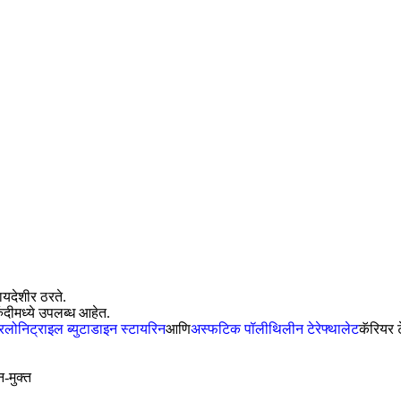
ायदेशीर ठरते.
ंदीमध्ये उपलब्ध आहेत.
रिलोनिट्राइल ब्युटाडाइन स्टायरिन
आणि
अस्फटिक पॉलीथिलीन टेरेफ्थालेट
कॅरियर ट
-मुक्त