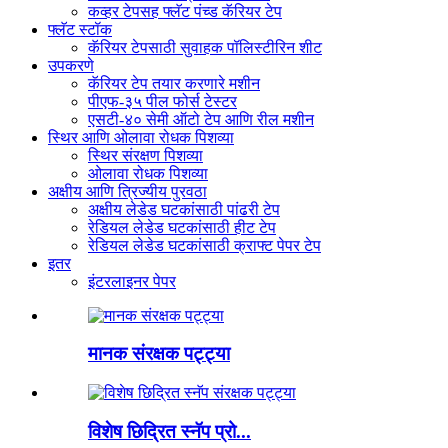
कव्हर टेपसह फ्लॅट पंच्ड कॅरियर टेप
फ्लॅट स्टॉक
कॅरियर टेपसाठी सुवाहक पॉलिस्टीरिन शीट
उपकरणे
कॅरियर टेप तयार करणारे मशीन
पीएफ-३५ पील फोर्स टेस्टर
एसटी-४० सेमी ऑटो टेप आणि रील मशीन
स्थिर आणि ओलावा रोधक पिशव्या
स्थिर संरक्षण पिशव्या
ओलावा रोधक पिशव्या
अक्षीय आणि त्रिज्यीय पुरवठा
अक्षीय लेडेड घटकांसाठी पांढरी टेप
रेडियल लेडेड घटकांसाठी हीट टेप
रेडियल लेडेड घटकांसाठी क्राफ्ट पेपर टेप
इतर
इंटरलाइनर पेपर
मानक संरक्षक पट्ट्या
विशेष छिद्रित स्नॅप प्रो...