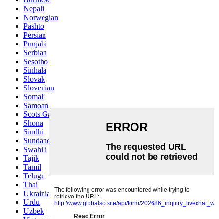
Nepali
Norwegian
Pashto
Persian
Punjabi
Serbian
Sesotho
Sinhala
Slovak
Slovenian
Somali
Samoan
Scots Gaelic
Shona
Sindhi
Sundanese
Swahili
Tajik
Tamil
Telugu
Thai
Ukrainian
Urdu
Uzbek