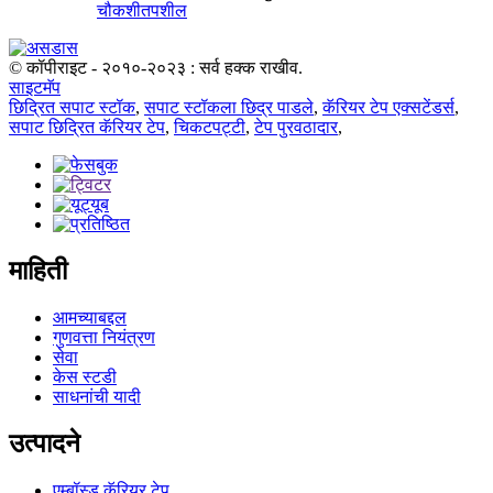
चौकशी
तपशील
© कॉपीराइट - २०१०-२०२३ : सर्व हक्क राखीव.
साइटमॅप
छिद्रित सपाट स्टॉक
,
सपाट स्टॉकला छिद्र पाडले
,
कॅरियर टेप एक्सटेंडर्स
,
सपाट छिद्रित कॅरियर टेप
,
चिकटपट्टी
,
टेप पुरवठादार
,
माहिती
आमच्याबद्दल
गुणवत्ता नियंत्रण
सेवा
केस स्टडी
साधनांची यादी
उत्पादने
एम्बॉस्ड कॅरियर टेप