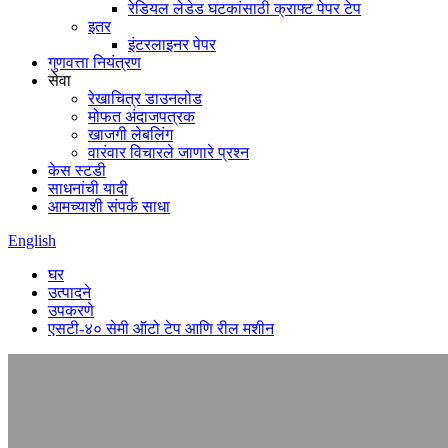
रेडियल लेडेड घटकांसाठी क्राफ्ट पेपर टेप
इतर
इंटरलाइनर पेपर
गुणवत्ता नियंत्रण
सेवा
रेखाचित्र डाउनलोड
मोफत अंदाजपत्रक
खाजगी लेबलिंग
वारंवार विचारले जाणारे प्रश्न
केस स्टडी
साधनांची यादी
आमच्याशी संपर्क साधा
English
घर
उत्पादने
उपकरणे
एसटी-४० सेमी ऑटो टेप आणि रील मशीन