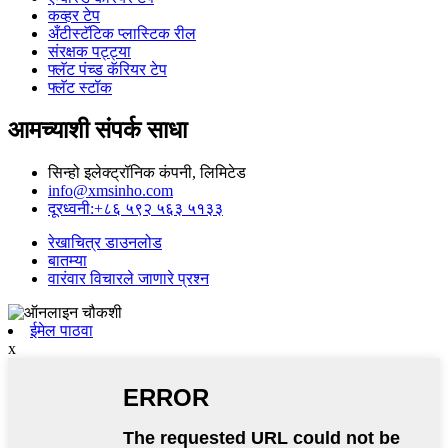
कव्हर टेप
अँटीस्टॅटिक प्लास्टिक रील
संरक्षक पट्ट्या
फ्लॅट पंच्ड कॅरियर टेप
फ्लॅट स्टॉक
आमच्याशी संपर्क साधा
सिन्हो इलेक्ट्रॉनिक कंपनी, लिमिटेड
info@xmsinho.com
दूरध्वनी:+८६ ५९२ ५६३ ५१३३
रेखाचित्र डाउनलोड
बातम्या
वारंवार विचारले जाणारे प्रश्न
ईमेल पाठवा
x