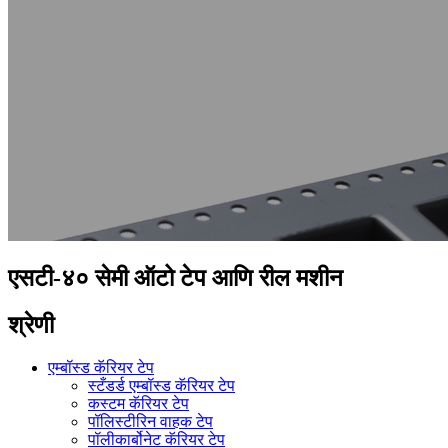
एसटी-४० सेमी ऑटो टेप आणि रील मशीन
श्रेणी
एम्बॉस्ड कॅरियर टेप
स्टँडर्ड एम्बॉस्ड कॅरियर टेप
कस्टम कॅरियर टेप
पॉलिस्टीरिन वाहक टेप
पॉलीकार्बोनेट कॅरियर टेप