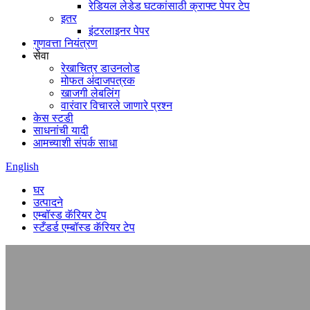
रेडियल लेडेड घटकांसाठी क्राफ्ट पेपर टेप
इतर
इंटरलाइनर पेपर
गुणवत्ता नियंत्रण
सेवा
रेखाचित्र डाउनलोड
मोफत अंदाजपत्रक
खाजगी लेबलिंग
वारंवार विचारले जाणारे प्रश्न
केस स्टडी
साधनांची यादी
आमच्याशी संपर्क साधा
English
घर
उत्पादने
एम्बॉस्ड कॅरियर टेप
स्टँडर्ड एम्बॉस्ड कॅरियर टेप