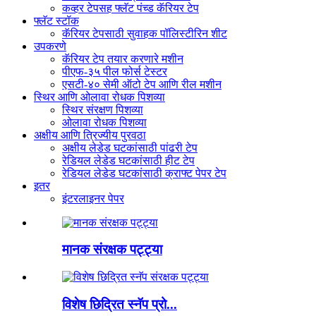
कव्हर टेपसह फ्लॅट पंच्ड कॅरियर टेप
फ्लॅट स्टॉक
कॅरियर टेपसाठी सुवाहक पॉलिस्टीरिन शीट
उपकरणे
कॅरियर टेप तयार करणारे मशीन
पीएफ-३५ पील फोर्स टेस्टर
एसटी-४० सेमी ऑटो टेप आणि रील मशीन
स्थिर आणि ओलावा रोधक पिशव्या
स्थिर संरक्षण पिशव्या
ओलावा रोधक पिशव्या
अक्षीय आणि त्रिज्यीय पुरवठा
अक्षीय लेडेड घटकांसाठी पांढरी टेप
रेडियल लेडेड घटकांसाठी हीट टेप
रेडियल लेडेड घटकांसाठी क्राफ्ट पेपर टेप
इतर
इंटरलाइनर पेपर
मानक संरक्षक पट्ट्या
विशेष छिद्रित स्नॅप प्रो...