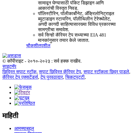
सामावून घेण्यासाठी पॉकेट डिझाइन आणि
आकारांची विस्तृत निवड.
पॉलिस्टीरिन, पॉलीकार्बोनेट, ॲक्रिलोनिट्राइल
ब्युटाडाइन स्टायरिन, पॉलीथिलीन टेरेफ्थॅलेट,
अगदी कागदी साहित्यासारख्या विविध प्रकारच्या
सामग्रीचा समावेश.
सर्व सिन्हो कॅरियर टेप सध्याच्या EIA 481
मानकांनुसार तयार केले जातात.
चौकशी
तपशील
© कॉपीराइट - २०१०-२०२३ : सर्व हक्क राखीव.
साइटमॅप
छिद्रित सपाट स्टॉक
,
सपाट छिद्रित कॅरियर टेप
,
सपाट स्टॉकला छिद्र पाडले
,
कॅरियर टेप एक्सटेंडर्स
,
टेप पुरवठादार
,
चिकटपट्टी
,
माहिती
आमच्याबद्दल