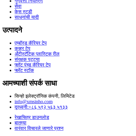
गुणवत्ता नियंत्रण
सेवा
केस स्टडी
साधनांची यादी
उत्पादने
एम्बॉस्ड कॅरियर टेप
कव्हर टेप
अँटीस्टॅटिक प्लास्टिक रील
संरक्षक पट्ट्या
फ्लॅट पंच्ड कॅरियर टेप
फ्लॅट स्टॉक
आमच्याशी संपर्क साधा
सिन्हो इलेक्ट्रॉनिक कंपनी, लिमिटेड
info@xmsinho.com
दूरध्वनी:+८६ ५९२ ५६३ ५१३३
रेखाचित्र डाउनलोड
बातम्या
वारंवार विचारले जाणारे प्रश्न