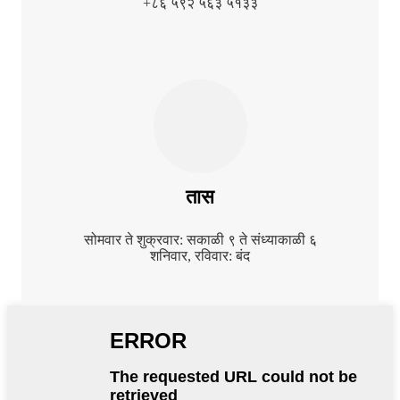
+८६ ५९२ ५६३ ५१३३
तास
सोमवार ते शुक्रवार: सकाळी ९ ते संध्याकाळी ६
शनिवार, रविवार: बंद