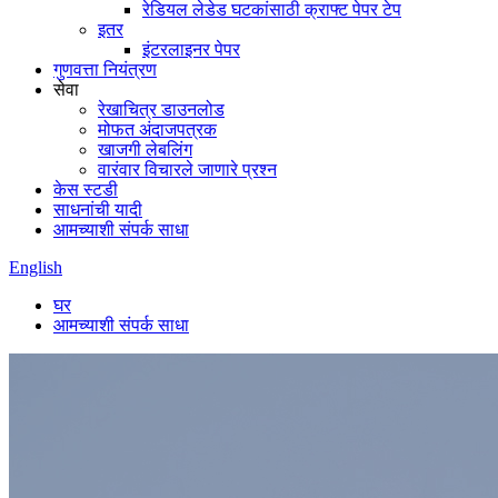
रेडियल लेडेड घटकांसाठी क्राफ्ट पेपर टेप
इतर
इंटरलाइनर पेपर
गुणवत्ता नियंत्रण
सेवा
रेखाचित्र डाउनलोड
मोफत अंदाजपत्रक
खाजगी लेबलिंग
वारंवार विचारले जाणारे प्रश्न
केस स्टडी
साधनांची यादी
आमच्याशी संपर्क साधा
English
घर
आमच्याशी संपर्क साधा