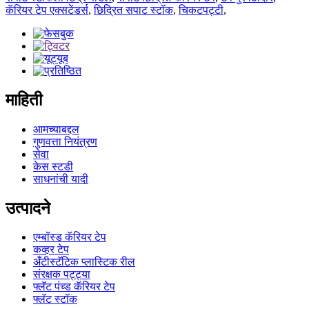
कॅरियर टेप एक्सटेंडर्स
,
छिद्रित सपाट स्टॉक
,
चिकटपट्टी
,
माहिती
आमच्याबद्दल
गुणवत्ता नियंत्रण
सेवा
केस स्टडी
साधनांची यादी
उत्पादने
एम्बॉस्ड कॅरियर टेप
कव्हर टेप
अँटीस्टॅटिक प्लास्टिक रील
संरक्षक पट्ट्या
फ्लॅट पंच्ड कॅरियर टेप
फ्लॅट स्टॉक