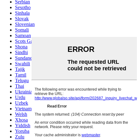
Serbian
Sesotho
Sinhala
Slovak
Slovenian
Somali
Samoan
Scots Gaelic
Shona
Sindhi
Sundanese
Swahili
Tajik
Tamil
Telugu
Thai
Ukrainian
Urdu
Uzbek
Vietnamese
Welsh
Xhosa
Yiddish
Yoruba
Zulu