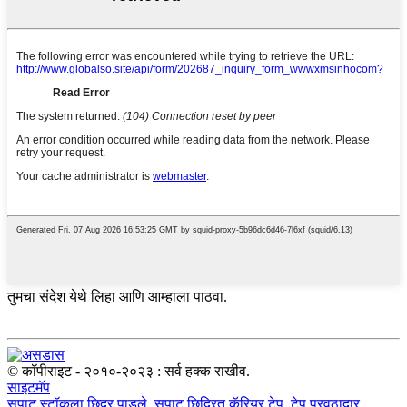
तुमचा संदेश येथे लिहा आणि आम्हाला पाठवा.
© कॉपीराइट - २०१०-२०२३ : सर्व हक्क राखीव.
साइटमॅप
सपाट स्टॉकला छिद्र पाडले
,
सपाट छिद्रित कॅरियर टेप
,
टेप पुरवठादार
,