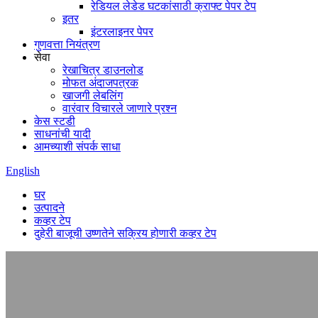
रेडियल लेडेड घटकांसाठी क्राफ्ट पेपर टेप
इतर
इंटरलाइनर पेपर
गुणवत्ता नियंत्रण
सेवा
रेखाचित्र डाउनलोड
मोफत अंदाजपत्रक
खाजगी लेबलिंग
वारंवार विचारले जाणारे प्रश्न
केस स्टडी
साधनांची यादी
आमच्याशी संपर्क साधा
English
घर
उत्पादने
कव्हर टेप
दुहेरी बाजूची उष्णतेने सक्रिय होणारी कव्हर टेप