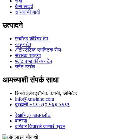
सेवा
केस स्टडी
साधनांची यादी
उत्पादने
एम्बॉस्ड कॅरियर टेप
कव्हर टेप
अँटीस्टॅटिक प्लास्टिक रील
संरक्षक पट्ट्या
फ्लॅट पंच्ड कॅरियर टेप
फ्लॅट स्टॉक
आमच्याशी संपर्क साधा
सिन्हो इलेक्ट्रॉनिक कंपनी, लिमिटेड
info@xmsinho.com
दूरध्वनी:+८६ ५९२ ५६३ ५१३३
रेखाचित्र डाउनलोड
बातम्या
वारंवार विचारले जाणारे प्रश्न