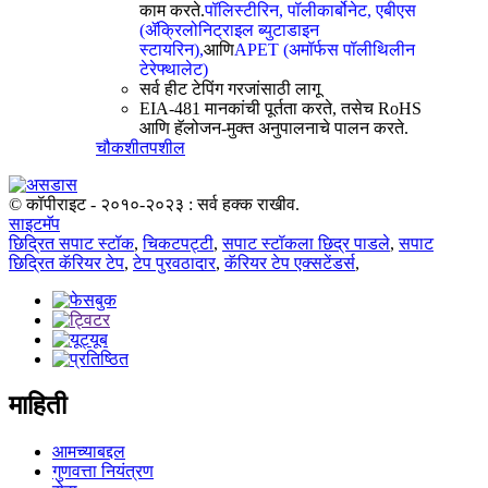
काम करते.
पॉलिस्टीरिन, पॉलीकार्बोनेट, एबीएस
(ॲक्रिलोनिट्राइल ब्युटाडाइन
स्टायरिन),
आणि
APET (अमॉर्फस पॉलीथिलीन
टेरेफ्थालेट)
सर्व हीट टेपिंग गरजांसाठी लागू
EIA-481 मानकांची पूर्तता करते, तसेच RoHS
आणि हॅलोजन-मुक्त अनुपालनाचे पालन करते.
चौकशी
तपशील
© कॉपीराइट - २०१०-२०२३ : सर्व हक्क राखीव.
साइटमॅप
छिद्रित सपाट स्टॉक
,
चिकटपट्टी
,
सपाट स्टॉकला छिद्र पाडले
,
सपाट
छिद्रित कॅरियर टेप
,
टेप पुरवठादार
,
कॅरियर टेप एक्सटेंडर्स
,
माहिती
आमच्याबद्दल
गुणवत्ता नियंत्रण