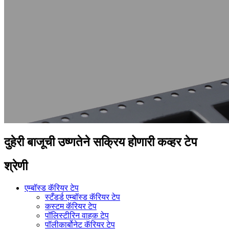
दुहेरी बाजूची उष्णतेने सक्रिय होणारी कव्हर टेप
श्रेणी
एम्बॉस्ड कॅरियर टेप
स्टँडर्ड एम्बॉस्ड कॅरियर टेप
कस्टम कॅरियर टेप
पॉलिस्टीरिन वाहक टेप
पॉलीकार्बोनेट कॅरियर टेप