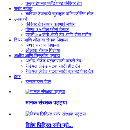
कव्हर टेपसह फ्लॅट पंच्ड कॅरियर टेप
फ्लॅट स्टॉक
कॅरियर टेपसाठी सुवाहक पॉलिस्टीरिन शीट
उपकरणे
कॅरियर टेप तयार करणारे मशीन
पीएफ-३५ पील फोर्स टेस्टर
एसटी-४० सेमी ऑटो टेप आणि रील मशीन
स्थिर आणि ओलावा रोधक पिशव्या
स्थिर संरक्षण पिशव्या
ओलावा रोधक पिशव्या
अक्षीय आणि त्रिज्यीय पुरवठा
अक्षीय लेडेड घटकांसाठी पांढरी टेप
रेडियल लेडेड घटकांसाठी हीट टेप
रेडियल लेडेड घटकांसाठी क्राफ्ट पेपर टेप
इतर
इंटरलाइनर पेपर
मानक संरक्षक पट्ट्या
विशेष छिद्रित स्नॅप प्रो...