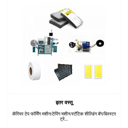
इतर वस्तू
कॅरियर टेप फॉर्मिंग मशीन/टेपिंग मशीन/स्टॅटिक शील्डिंग बॅग/ब्लिस्टर
ट्रे...