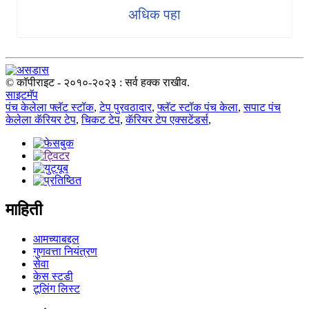
अधिक पहा
© कॉपीराइट - २०१०-२०२३ : सर्व हक्क राखीव.
साइटमॅप
पंच केलेला फ्लॅट स्टॉक
,
टेप पुरवठादार
,
फ्लॅट स्टॉक पंच केला
,
सपाट पंच
केलेला कॅरियर टेप
,
चिकट टेप
,
कॅरियर टेप एक्सटेंडर्स
,
माहिती
आमच्याबद्दल
गुणवत्ता नियंत्रण
सेवा
केस स्टडी
टूलिंग लिस्ट