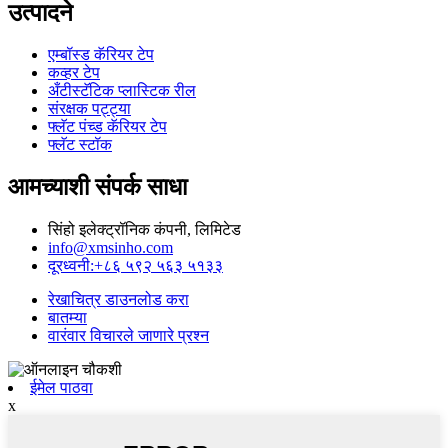
उत्पादने
एम्बॉस्ड कॅरियर टेप
कव्हर टेप
अँटीस्टॅटिक प्लास्टिक रील
संरक्षक पट्ट्या
फ्लॅट पंच्ड कॅरियर टेप
फ्लॅट स्टॉक
आमच्याशी संपर्क साधा
सिंहो इलेक्ट्रॉनिक कंपनी, लिमिटेड
info@xmsinho.com
दूरध्वनी:+८६ ५९२ ५६३ ५१३३
रेखाचित्र डाउनलोड करा
बातम्या
वारंवार विचारले जाणारे प्रश्न
ईमेल पाठवा
x