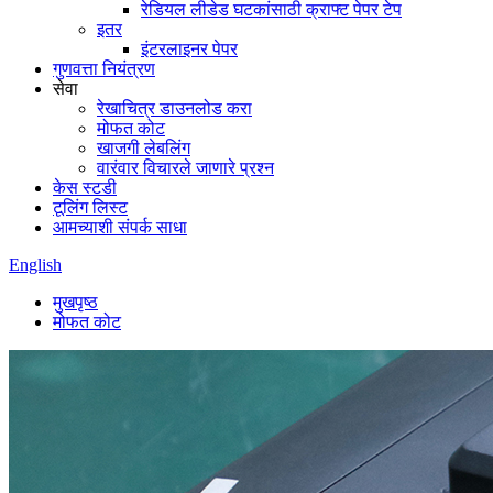
रेडियल लीडेड घटकांसाठी क्राफ्ट पेपर टेप
इतर
इंटरलाइनर पेपर
गुणवत्ता नियंत्रण
सेवा
रेखाचित्र डाउनलोड करा
मोफत कोट
खाजगी लेबलिंग
वारंवार विचारले जाणारे प्रश्न
केस स्टडी
टूलिंग लिस्ट
आमच्याशी संपर्क साधा
English
मुखपृष्ठ
मोफत कोट