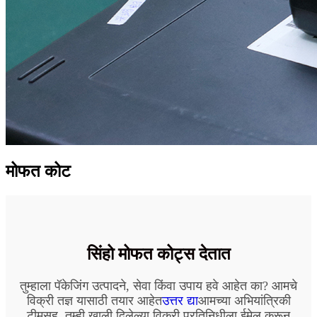
मोफत कोट
सिंहो मोफत कोट्स देतात
तुम्हाला पॅकेजिंग उत्पादने, सेवा किंवा उपाय हवे आहेत का? आमचे
विक्री तज्ञ यासाठी तयार आहेत
उत्तर द्या
आमच्या अभियांत्रिकी
टीमसह. तुम्ही खाली दिलेल्या विक्री प्रतिनिधीला ईमेल करून